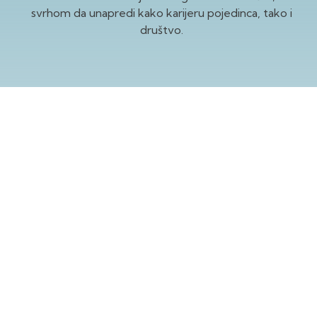
svrhom da unapredi kako karijeru pojedinca, tako i
društvo.
JEDNOSEMESTRALNA
EDUKACIJA
KORPORATIVNO