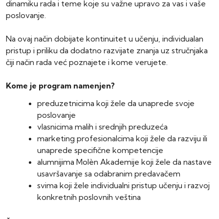
dinamiku rada i teme koje su važne upravo za vas i vaše
poslovanje.
Na ovaj način dobijate kontinuitet u učenju, individualan
pristup i priliku da dodatno razvijate znanja uz stručnjaka
čiji način rada već poznajete i kome verujete.
Kome je program namenjen?
preduzetnicima koji žele da unaprede svoje
poslovanje
vlasnicima malih i srednjih preduzeća
marketing profesionalcima koji žele da razviju ili
unaprede specifične kompetencije
alumnijima Molèn Akademije koji žele da nastave
usavršavanje sa odabranim predavačem
svima koji žele individualni pristup učenju i razvoj
konkretnih poslovnih veština