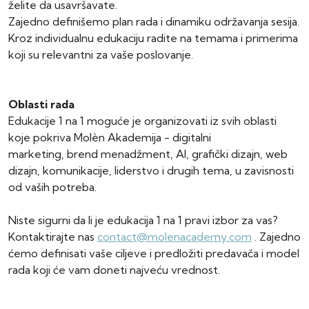
želite da usavršavate.
Zajedno definišemo plan rada i dinamiku održavanja sesija.
Kroz individualnu edukaciju radite na temama i primerima
koji su relevantni za vaše poslovanje.
Oblasti rada
Edukacije 1 na 1 moguće je organizovati iz svih oblasti
koje pokriva Molèn Akademija - digitalni
marketing, brend menadžment, AI, grafički dizajn, web
dizajn, komunikacije, liderstvo i drugih tema, u zavisnosti
od vaših potreba.
Niste sigurni da li je edukacija 1 na 1 pravi izbor za vas?
Kontaktirajte nas
contact@molenacademy.com
. Zajedno
ćemo definisati vaše ciljeve i predložiti predavača i model
rada koji će vam doneti najveću vrednost.