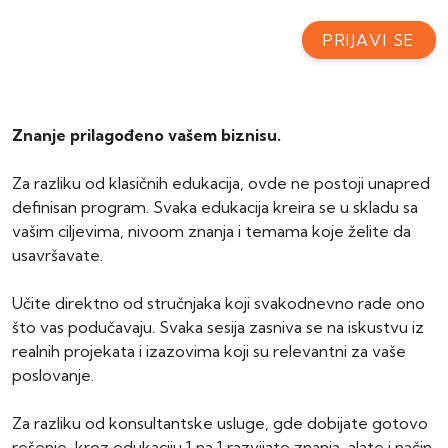
PRIJAVI SE
Znanje prilagođeno vašem biznisu.
Za razliku od klasičnih edukacija, ovde ne postoji unapred
definisan program. Svaka edukacija kreira se u skladu sa
vašim ciljevima, nivoom znanja i temama koje želite da
usavršavate.
Učite direktno od stručnjaka koji svakodnevno rade ono
što vas podučavaju. Svaka sesija zasniva se na iskustvu iz
realnih projekata i izazovima koji su relevantni za vaše
poslovanje.
Za razliku od konsultantske usluge, gde dobijate gotovo
rešenje, kroz edukaciju 1 na 1 razvijate znanja, alate i način