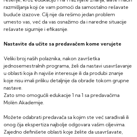
razmišljanja koji će vam pomoći da samostalno rešavate
buduće izazove. Cilj nije da rešimo jedan problem
umesto vas, već da vas osnažimo da i naredne situacije
rešavate sigurnije i efikasnije.
Nastavite da učite sa predavačem kome verujete
Veliki broj naših polaznika, nakon završetka
jednosemestralnih programa, želi da nastavi usavršavanje
u oblasti koja ih najviše interesuje ili da produbi znanje
koje nisu imali priliku detaljnije da obrade tokom grupne
nastave.
Zato smo omogućili edukacije 1 na 1 sa predavačima
Molèn Akademije.
Možete odabrati predavača sa kojim ste već sarađivali ili
onog čija ekspertiza najbolje odgovara vašim ciljevima.
Zajedno definišete oblasti koje želite da usavršavate,