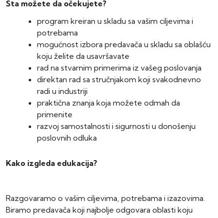
Šta možete da očekujete?
program kreiran u skladu sa vašim ciljevima i
potrebama
mogućnost izbora predavača u skladu sa oblašću
koju želite da usavršavate
rad na stvarnim primerima iz vašeg poslovanja
direktan rad sa stručnjakom koji svakodnevno
radi u industriji
praktična znanja koja možete odmah da
primenite
razvoj samostalnosti i sigurnosti u donošenju
poslovnih odluka
Kako izgleda edukacija?
Razgovaramo o vašim ciljevima, potrebama i izazovima.
Biramo predavača koji najbolje odgovara oblasti koju