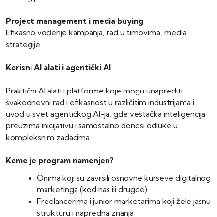
Project management i media buying
Efikasno vođenje kampanja, rad u timovima, media
strategije
Korisni AI alati i agentički AI
Praktični AI alati i platforme koje mogu unaprediti
svakodnevni rad i efikasnost u različitim industrijama i
uvod u svet agentičkog AI-ja, gde veštačka inteligencija
preuzima inicijativu i samostalno donosi odluke u
kompleksnim zadacima.
Kome je program namenjen?
Onima koji su završili osnovne kurseve digitalnog
marketinga (kod nas ili drugde)
Freelancerima i junior marketarima koji žele jasnu
strukturu i napredna znanja