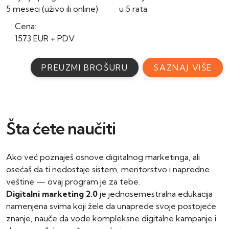
5 meseci (uživo ili online)
u 5 rata
Cena:
1573 EUR + PDV
PREUZMI BROŠURU
SAZNAJ VIŠE
Šta ćete naučiti
Ako već poznaješ osnove digitalnog marketinga, ali
osećaš da ti nedostaje sistem, mentorstvo i napredne
veštine — ovaj program je za tebe.
Digitalni marketing 2.0
je jednosemestralna edukacija
namenjena svima koji žele da unaprede svoje postojeće
znanje, nauče da vode kompleksne digitalne kampanje i