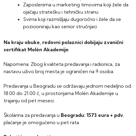
Zaposlenima u marketing timovima koji žele da
ojačaju stratešku i tehničku stranu
Svima koji razmišljaju dugoročno i žele da se
pozicioniraju kao senior stručnjaci
Na kraju obuke, redovni polaznici dobijaju zvanični
sertifikat Molèn Akademije
.
Napomena: Zbog kvaliteta predavanja i radionica, za
nastavu uživo broj mesta je ograničen na 9 osoba.
Predavanja u Beogradu se održavaju jednom nedeljno od
18.00 do 21.00 č, u prostorijama Molèn Akademije u
trajanju od pet meseci.
Školarina za predavanja u
Beogradu: 1573 eura + pdv
,
plaćanje je omogućeno u pet rata.