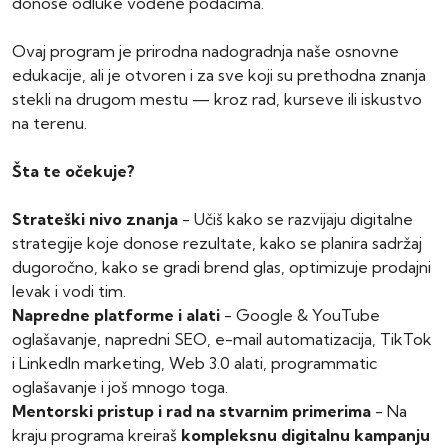
donose odluke vođene podacima.
Ovaj program je prirodna nadogradnja naše osnovne
edukacije, ali je otvoren i za sve koji su prethodna znanja
stekli na drugom mestu — kroz rad, kurseve ili iskustvo
na terenu.
Šta te očekuje?
Strateški nivo znanja
- Učiš kako se razvijaju digitalne
strategije koje donose rezultate, kako se planira sadržaj
dugoročno, kako se gradi brend glas, optimizuje prodajni
levak i vodi tim.
Napredne platforme i alati
- Google & YouTube
oglašavanje, napredni SEO, e-mail automatizacija, TikTok
i LinkedIn marketing, Web 3.0 alati, programmatic
oglašavanje i još mnogo toga.
Mentorski pristup i rad na stvarnim primerima
- Na
kraju programa kreiraš
kompleksnu digitalnu kampanju