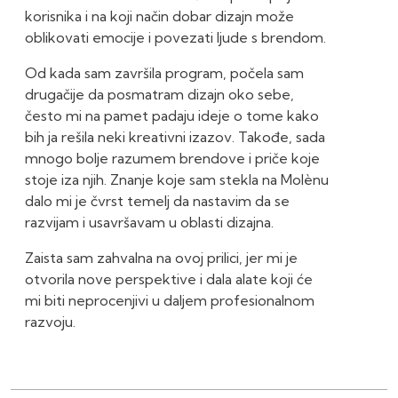
korisnika i na koji način dobar dizajn može
oblikovati emocije i povezati ljude s brendom.
Od kada sam završila program, počela sam
drugačije da posmatram dizajn oko sebe,
često mi na pamet padaju ideje o tome kako
bih ja rešila neki kreativni izazov. Takođe, sada
mnogo bolje razumem brendove i priče koje
stoje iza njih. Znanje koje sam stekla na Molènu
dalo mi je čvrst temelj da nastavim da se
razvijam i usavršavam u oblasti dizajna.
Zaista sam zahvalna na ovoj prilici, jer mi je
otvorila nove perspektive i dala alate koji će
mi biti neprocenjivi u daljem profesionalnom
razvoju.