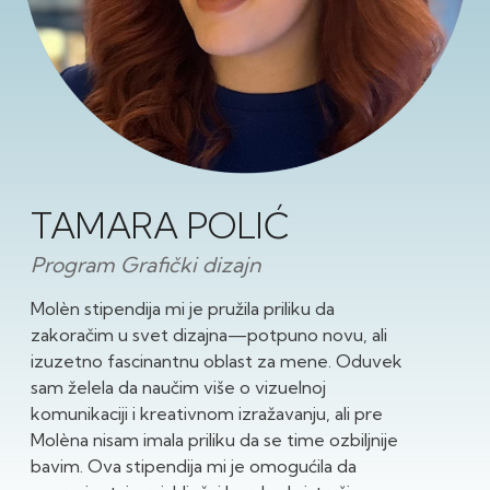
TAMARA POLIĆ
Program Grafički dizajn
Molèn stipendija mi je pružila priliku da
zakoračim u svet dizajna—potpuno novu, ali
izuzetno fascinantnu oblast za mene. Oduvek
sam želela da naučim više o vizuelnoj
komunikaciji i kreativnom izražavanju, ali pre
Molèna nisam imala priliku da se time ozbiljnije
bavim. Ova stipendija mi je omogućila da