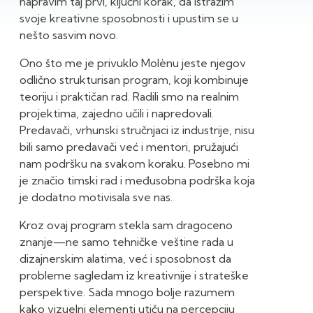
napravim taj prvi, ključni korak, da istražim
svoje kreativne sposobnosti i upustim se u
nešto sasvim novo.
Ono što me je privuklo Molènu jeste njegov
odlično strukturisan program, koji kombinuje
teoriju i praktičan rad. Radili smo na realnim
projektima, zajedno učili i napredovali.
Predavači, vrhunski stručnjaci iz industrije, nisu
bili samo predavači već i mentori, pružajući
nam podršku na svakom koraku. Posebno mi
je značio timski rad i međusobna podrška koja
je dodatno motivisala sve nas.
Kroz ovaj program stekla sam dragoceno
znanje—ne samo tehničke veštine rada u
dizajnerskim alatima, već i sposobnost da
probleme sagledam iz kreativnije i strateške
perspektive. Sada mnogo bolje razumem
kako vizuelni elementi utiču na percepciju