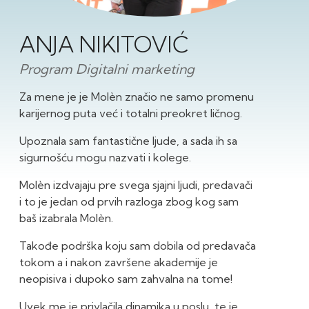
ANJA NIKITOVIĆ
Program Digitalni marketing
Za mene je je Molèn značio ne samo promenu
karijernog puta već i totalni preokret ličnog.
Upoznala sam fantastične ljude, a sada ih sa
sigurnošću mogu nazvati i kolege.
Molèn izdvajaju pre svega sjajni ljudi, predavači
i to je jedan od prvih razloga zbog kog sam
baš izabrala Molèn.
Takođe podrška koju sam dobila od predavača
tokom a i nakon završene akademije je
neopisiva i dupoko sam zahvalna na tome!
Uvek me je privlačila dinamika u poslu, te je