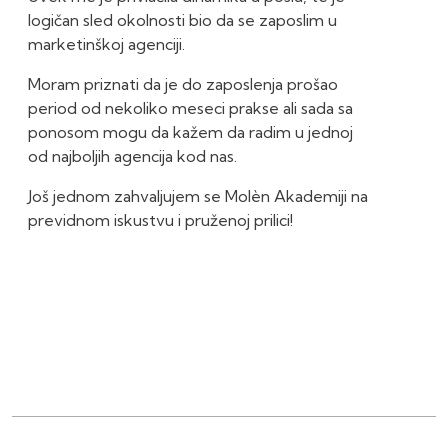
logičan sled okolnosti bio da se zaposlim u
marketinškoj agenciji.
Moram priznati da je do zaposlenja prošao
period od nekoliko meseci prakse ali sada sa
ponosom mogu da kažem da radim u jednoj
od najboljih agencija kod nas.
Još jednom zahvaljujem se Molèn Akademiji na
previdnom iskustvu i pruženoj prilici!