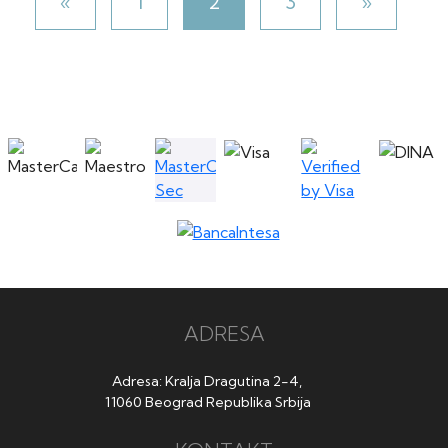
«
1
2
3
»
ADRESA
Adresa: Kralja Dragutina 2-4,
11060 Beograd Republika Srbija